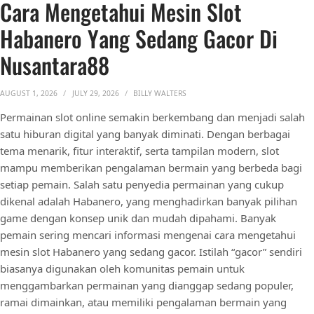
Cara Mengetahui Mesin Slot
Habanero Yang Sedang Gacor Di
Nusantara88
AUGUST 1, 2026
JULY 29, 2026
BILLY WALTERS
Permainan slot online semakin berkembang dan menjadi salah
satu hiburan digital yang banyak diminati. Dengan berbagai
tema menarik, fitur interaktif, serta tampilan modern, slot
mampu memberikan pengalaman bermain yang berbeda bagi
setiap pemain. Salah satu penyedia permainan yang cukup
dikenal adalah Habanero, yang menghadirkan banyak pilihan
game dengan konsep unik dan mudah dipahami. Banyak
pemain sering mencari informasi mengenai cara mengetahui
mesin slot Habanero yang sedang gacor. Istilah “gacor” sendiri
biasanya digunakan oleh komunitas pemain untuk
menggambarkan permainan yang dianggap sedang populer,
ramai dimainkan, atau memiliki pengalaman bermain yang