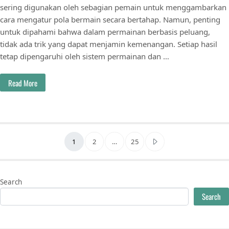
sering digunakan oleh sebagian pemain untuk menggambarkan
cara mengatur pola bermain secara bertahap. Namun, penting
untuk dipahami bahwa dalam permainan berbasis peluang,
tidak ada trik yang dapat menjamin kemenangan. Setiap hasil
tetap dipengaruhi oleh sistem permainan dan …
Read More
Posts pagination
1
2
…
25
Search
Search