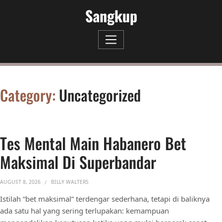
Skip to Content
Sangkup
Category:
Uncategorized
Tes Mental Main Habanero Bet
Maksimal Di Superbandar
AUGUST 8, 2026
BILLY WALTERS
Istilah “bet maksimal” terdengar sederhana, tetapi di baliknya
ada satu hal yang sering terlupakan: kemampuan