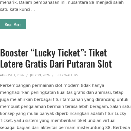
menarik. Dalam pembahasan ini, nusantara 88 menjadi salah
satu kata kunci …
Read More
Booster “Lucky Ticket”: Tiket
Lotere Gratis Dari Putaran Slot
AUGUST 1, 2026
JULY 29, 2026
BILLY WALTERS
Perkembangan permainan slot modern tidak hanya
menghadirkan peningkatan kualitas grafis dan animasi, tetapi
juga melahirkan berbagai fitur tambahan yang dirancang untuk
membuat pengalaman bermain terasa lebih beragam. Salah satu
konsep yang mulai banyak diperbincangkan adalah fitur Lucky
Ticket, yaitu sistem yang memberikan tiket undian virtual
sebagai bagian dari aktivitas bermain misteruntung 88. Berbeda