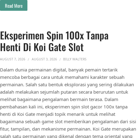
Read More
Eksperimen Spin 100x Tanpa
Henti Di Koi Gate Slot
AUGUST 7, 2026
AUGUST 3, 2026
BILLY WALTERS
Dalam dunia permainan digital, banyak pemain tertarik
mencoba berbagai cara untuk memahami karakter sebuah
permainan. Salah satu bentuk eksplorasi yang sering dilakukan
adalah melakukan sejumlah putaran secara berurutan untuk
melihat bagaimana pengalaman bermain terasa. Dalam
pembahasan kali ini, eksperimen spin slot gacor 100x tanpa
henti di Koi Gate menjadi topik menarik untuk melihat
bagaimana sebuah game slot memberikan pengalaman dari sisi
fitur, tampilan, dan mekanisme permainan. Koi Gate merupakan
salah satu permainan yang dikenal dengan tema oriental yang