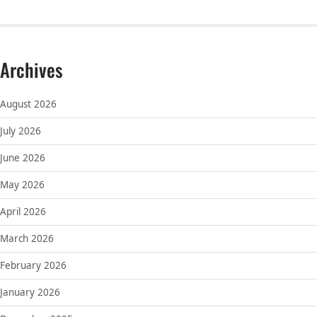
Archives
August 2026
July 2026
June 2026
May 2026
April 2026
March 2026
February 2026
January 2026