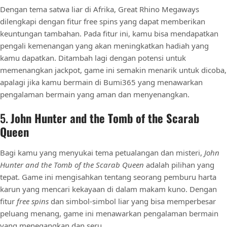
Dengan tema satwa liar di Afrika, Great Rhino Megaways
dilengkapi dengan fitur free spins yang dapat memberikan
keuntungan tambahan. Pada fitur ini, kamu bisa mendapatkan
pengali kemenangan yang akan meningkatkan hadiah yang
kamu dapatkan. Ditambah lagi dengan potensi untuk
memenangkan jackpot, game ini semakin menarik untuk dicoba,
apalagi jika kamu bermain di Bumi365 yang menawarkan
pengalaman bermain yang aman dan menyenangkan.
5.
John Hunter and the Tomb of the Scarab
Queen
Bagi kamu yang menyukai tema petualangan dan misteri,
John
Hunter and the Tomb of the Scarab Queen
adalah pilihan yang
tepat. Game ini mengisahkan tentang seorang pemburu harta
karun yang mencari kekayaan di dalam makam kuno. Dengan
fitur
free spins
dan simbol-simbol liar yang bisa memperbesar
peluang menang, game ini menawarkan pengalaman bermain
yang menegangkan dan seru.