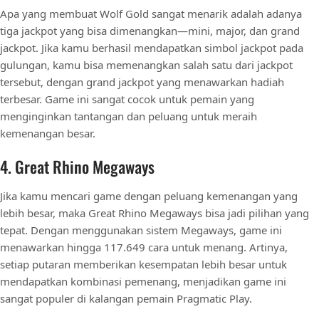
Apa yang membuat Wolf Gold sangat menarik adalah adanya
tiga jackpot yang bisa dimenangkan—mini, major, dan grand
jackpot. Jika kamu berhasil mendapatkan simbol jackpot pada
gulungan, kamu bisa memenangkan salah satu dari jackpot
tersebut, dengan grand jackpot yang menawarkan hadiah
terbesar. Game ini sangat cocok untuk pemain yang
menginginkan tantangan dan peluang untuk meraih
kemenangan besar.
4. Great Rhino Megaways
Jika kamu mencari game dengan peluang kemenangan yang
lebih besar, maka Great Rhino Megaways bisa jadi pilihan yang
tepat. Dengan menggunakan sistem Megaways, game ini
menawarkan hingga 117.649 cara untuk menang. Artinya,
setiap putaran memberikan kesempatan lebih besar untuk
mendapatkan kombinasi pemenang, menjadikan game ini
sangat populer di kalangan pemain Pragmatic Play.