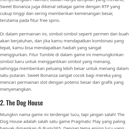
Sweet Bonanza juga dikenal sebagai game dengan RTP yang
cukup tinggi dan sering memberikan kemenangan besar,
terutama pada fitur free spins.
Di dalam permainan ini, simbol-simbol seperti permen dan buah
akan berjatuhan, dan jika kamu mendapatkan kombinasi yang
tepat, kamu bisa mendapatkan hadiah yang sangat
menggiurkan. Fitur Tumble di dalam game ini memungkinkan
simbol baru untuk menggantikan simbol yang menang,
sehingga memberikan peluang lebih besar untuk menang dalam
satu putaran. Sweet Bonanza sangat cocok bagi mereka yang
mencari permainan slot dengan potensi besar dan grafik yang
menyenangkan.
2. The Dog House
Mungkin nama game ini terdengar lucu, tapi jangan salah! The
Dog House adalah salah satu game Pragmatic Play yang paling
banyak dimainkan di Bumi365. Dengan tema anjing lucu yang