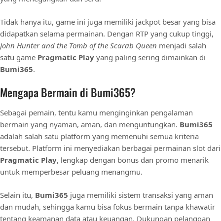
Tidak hanya itu, game ini juga memiliki jackpot besar yang bisa
didapatkan selama permainan. Dengan RTP yang cukup tinggi,
John Hunter and the Tomb of the Scarab Queen
menjadi salah
satu game
Pragmatic Play
yang paling sering dimainkan di
Bumi365
.
Mengapa Bermain di Bumi365?
Sebagai pemain, tentu kamu menginginkan pengalaman
bermain yang nyaman, aman, dan menguntungkan.
Bumi365
adalah salah satu platform yang memenuhi semua kriteria
tersebut. Platform ini menyediakan berbagai permainan slot dari
Pragmatic Play
, lengkap dengan bonus dan promo menarik
untuk memperbesar peluang menangmu.
Selain itu,
Bumi365
juga memiliki sistem transaksi yang aman
dan mudah, sehingga kamu bisa fokus bermain tanpa khawatir
tentang keamanan data atau keuangan. Dukungan pelanggan