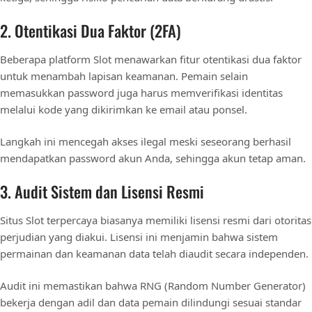
2. Otentikasi Dua Faktor (2FA)
Beberapa platform Slot menawarkan fitur otentikasi dua faktor
untuk menambah lapisan keamanan. Pemain selain
memasukkan password juga harus memverifikasi identitas
melalui kode yang dikirimkan ke email atau ponsel.
Langkah ini mencegah akses ilegal meski seseorang berhasil
mendapatkan password akun Anda, sehingga akun tetap aman.
3. Audit Sistem dan Lisensi Resmi
Situs Slot terpercaya biasanya memiliki lisensi resmi dari otoritas
perjudian yang diakui. Lisensi ini menjamin bahwa sistem
permainan dan keamanan data telah diaudit secara independen.
Audit ini memastikan bahwa RNG (Random Number Generator)
bekerja dengan adil dan data pemain dilindungi sesuai standar