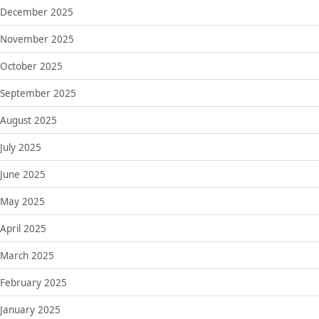
December 2025
November 2025
October 2025
September 2025
August 2025
July 2025
June 2025
May 2025
April 2025
March 2025
February 2025
January 2025