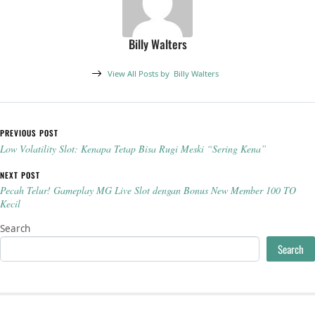
Billy Walters
View All Posts by
Billy Walters
Post navigation
PREVIOUS POST
Low Volatility Slot: Kenapa Tetap Bisa Rugi Meski “Sering Kena”
NEXT POST
Pecah Telur! Gameplay MG Live Slot dengan Bonus New Member 100 TO
Kecil
Search
Search