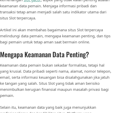
keamanan data pemain. Menjaga informasi pribadi dan
transaksi tetap aman menjadi salah satu indikator utama dari
situs Slot terpercaya.
Artikel ini akan membahas bagaimana situs Slot terpercaya
melindungi data pemain, mengapa keamanan penting, dan tips
bagi pemain untuk tetap aman saat bermain online.
Mengapa Keamanan Data Penting?
Keamanan data pemain bukan sekadar formalitas, tetapi hal
yang krusial. Data pribadi seperti nama, alamat, nomor telepon,
email, serta informasi keuangan bisa disalahgunakan jika jatuh
ke tangan yang salah. Situs Slot yang tidak aman berisiko
menimbulkan kerugian finansial maupun masalah privasi bagi
pemain.
Selain itu, keamanan data yang baik juga menunjukkan