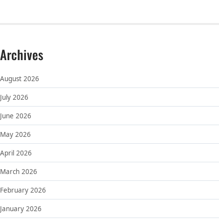
Archives
August 2026
July 2026
June 2026
May 2026
April 2026
March 2026
February 2026
January 2026