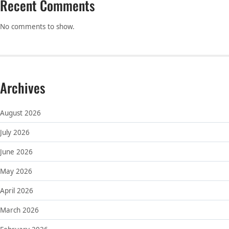
Recent Comments
No comments to show.
Archives
August 2026
July 2026
June 2026
May 2026
April 2026
March 2026