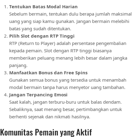
Tentukan Batas Modal Harian
Sebelum bermain, tentukan dulu berapa jumlah maksimal
uang yang siap kamu gunakan. Jangan bermain melebihi
batas yang sudah ditentukan.
Pilih Slot dengan RTP Tinggi
RTP (Return to Player) adalah persentase pengembalian
kepada pemain. Slot dengan RTP tinggi biasanya
memberikan peluang menang lebih besar dalam jangka
panjang.
Manfaatkan Bonus dan Free Spins
Gunakan semua bonus yang tersedia untuk menambah
modal bermain tanpa harus menyetor uang tambahan.
Jangan Terpancing Emosi
Saat kalah, jangan terburu-buru untuk balas dendam.
Sebaliknya, saat menang besar, pertimbangkan untuk
berhenti sejenak dan nikmati hasilnya.
Komunitas Pemain yang Aktif