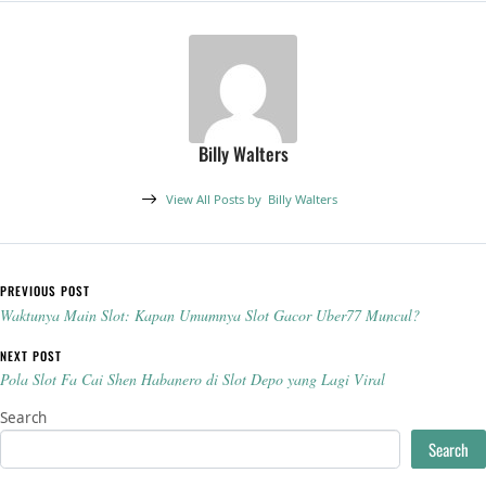
Billy Walters
View All Posts by
Billy Walters
Post navigation
PREVIOUS POST
Waktunya Main Slot: Kapan Umumnya Slot Gacor Uber77 Muncul?
NEXT POST
Pola Slot Fa Cai Shen Habanero di Slot Depo yang Lagi Viral
Search
Search