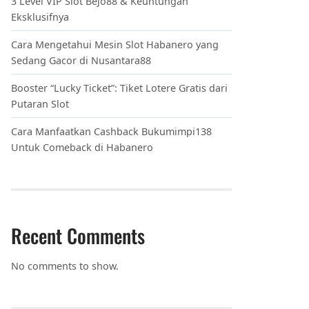
3 Level VIP Slot Bejo88 & Keuntungan
Eksklusifnya
Cara Mengetahui Mesin Slot Habanero yang
Sedang Gacor di Nusantara88
Booster “Lucky Ticket”: Tiket Lotere Gratis dari
Putaran Slot
Cara Manfaatkan Cashback Bukumimpi138
Untuk Comeback di Habanero
Recent Comments
No comments to show.