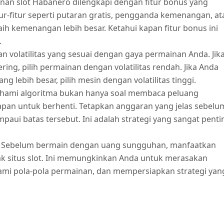
nan slot Habanero dilengkapi dengan fitur bonus yang
r-fitur seperti putaran gratis, pengganda kemenangan, at
h kemenangan lebih besar. Ketahui kapan fitur bonus ini
.
gan volatilitas yang sesuai dengan gaya permainan Anda. Jik
ing, pilih permainan dengan volatilitas rendah. Jika Anda
g lebih besar, pilih mesin dengan volatilitas tinggi.
hami algoritma bukan hanya soal membaca peluang
pan untuk berhenti. Tetapkan anggaran yang jelas sebelu
paui batas tersebut. Ini adalah strategi yang sangat penti
 Sebelum bermain dengan uang sungguhan, manfaatkan
k situs slot. Ini memungkinkan Anda untuk merasakan
i pola-pola permainan, dan mempersiapkan strategi yan