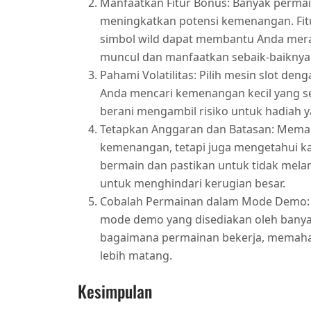
Manfaatkan Fitur Bonus: Banyak permai
meningkatkan potensi kemenangan. Fitu
simbol wild dapat membantu Anda merai
muncul dan manfaatkan sebaik-baiknya
Pahami Volatilitas: Pilih mesin slot den
Anda mencari kemenangan kecil yang ser
berani mengambil risiko untuk hadiah yan
Tetapkan Anggaran dan Batasan: Mema
kemenangan, tetapi juga mengetahui ka
bermain dan pastikan untuk tidak melam
untuk menghindari kerugian besar.
Cobalah Permainan dalam Mode Demo:
mode demo yang disediakan oleh banya
bagaimana permainan bekerja, memaham
lebih matang.
Kesimpulan