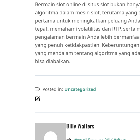
Bermain slot online di situs slot bukan ha
algoritma dalam mesin slot, terutama yang 
pertama untuk meningkatkan peluang And
tepat, memahami volatilitas dan RTP, sert
pengalaman bermain Anda lebih bermanfaat
yang penuh ketidakpastian. Keberuntunga
yang mendalam tentang algoritma yang ada 
bisa diabaikan.
Posted in:
Uncategorized
Billy Walters
View All Posts by
Billy Walters