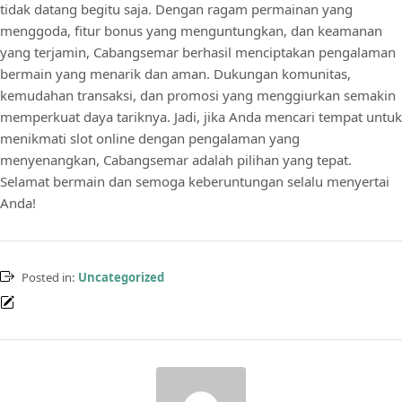
tidak datang begitu saja. Dengan ragam permainan yang
menggoda, fitur bonus yang menguntungkan, dan keamanan
yang terjamin, Cabangsemar berhasil menciptakan pengalaman
bermain yang menarik dan aman. Dukungan komunitas,
kemudahan transaksi, dan promosi yang menggiurkan semakin
memperkuat daya tariknya. Jadi, jika Anda mencari tempat untuk
menikmati slot online dengan pengalaman yang
menyenangkan, Cabangsemar adalah pilihan yang tepat.
Selamat bermain dan semoga keberuntungan selalu menyertai
Anda!
Posted in:
Uncategorized