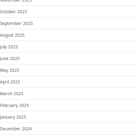
October 2025
September 2025
August 2025
July 2025
June 2025
May 2025
April 2025
March 2025
February 2025
January 2025
December 2024