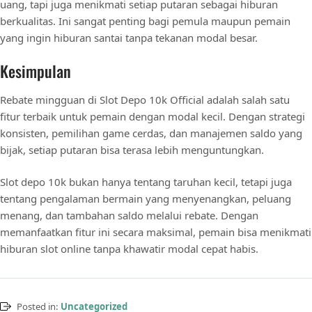
uang, tapi juga menikmati setiap putaran sebagai hiburan
berkualitas. Ini sangat penting bagi pemula maupun pemain
yang ingin hiburan santai tanpa tekanan modal besar.
Kesimpulan
Rebate mingguan di Slot Depo 10k Official adalah salah satu
fitur terbaik untuk pemain dengan modal kecil. Dengan strategi
konsisten, pemilihan game cerdas, dan manajemen saldo yang
bijak, setiap putaran bisa terasa lebih menguntungkan.
Slot depo 10k bukan hanya tentang taruhan kecil, tetapi juga
tentang pengalaman bermain yang menyenangkan, peluang
menang, dan tambahan saldo melalui rebate. Dengan
memanfaatkan fitur ini secara maksimal, pemain bisa menikmati
hiburan slot online tanpa khawatir modal cepat habis.
Posted in:
Uncategorized