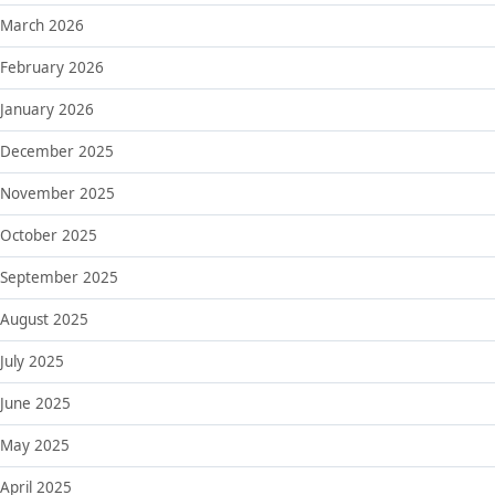
March 2026
February 2026
January 2026
December 2025
November 2025
October 2025
September 2025
August 2025
July 2025
June 2025
May 2025
April 2025