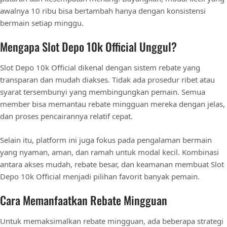
awalnya 10 ribu bisa bertambah hanya dengan konsistensi
bermain setiap minggu.
Mengapa Slot Depo 10k Official Unggul?
Slot Depo 10k Official dikenal dengan sistem rebate yang
transparan dan mudah diakses. Tidak ada prosedur ribet atau
syarat tersembunyi yang membingungkan pemain. Semua
member bisa memantau rebate mingguan mereka dengan jelas,
dan proses pencairannya relatif cepat.
Selain itu, platform ini juga fokus pada pengalaman bermain
yang nyaman, aman, dan ramah untuk modal kecil. Kombinasi
antara akses mudah, rebate besar, dan keamanan membuat Slot
Depo 10k Official menjadi pilihan favorit banyak pemain.
Cara Memanfaatkan Rebate Mingguan
Untuk memaksimalkan rebate mingguan, ada beberapa strategi