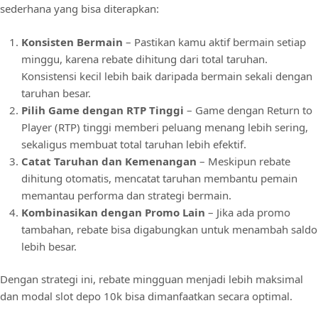
sederhana yang bisa diterapkan:
Konsisten Bermain
– Pastikan kamu aktif bermain setiap
minggu, karena rebate dihitung dari total taruhan.
Konsistensi kecil lebih baik daripada bermain sekali dengan
taruhan besar.
Pilih Game dengan RTP Tinggi
– Game dengan Return to
Player (RTP) tinggi memberi peluang menang lebih sering,
sekaligus membuat total taruhan lebih efektif.
Catat Taruhan dan Kemenangan
– Meskipun rebate
dihitung otomatis, mencatat taruhan membantu pemain
memantau performa dan strategi bermain.
Kombinasikan dengan Promo Lain
– Jika ada promo
tambahan, rebate bisa digabungkan untuk menambah saldo
lebih besar.
Dengan strategi ini, rebate mingguan menjadi lebih maksimal
dan modal slot depo 10k bisa dimanfaatkan secara optimal.