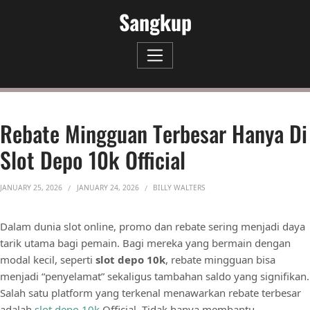
Skip to Content
Sangkup
Rebate Mingguan Terbesar Hanya Di
Slot Depo 10k Official
JANUARY 25, 2026
JANUARY 24, 2026
BILLY WALTERS
Dalam dunia slot online, promo dan rebate sering menjadi daya
tarik utama bagi pemain. Bagi mereka yang bermain dengan
modal kecil, seperti
slot depo 10k
, rebate mingguan bisa
menjadi “penyelamat” sekaligus tambahan saldo yang signifikan.
Salah satu platform yang terkenal menawarkan rebate terbesar
adalah
slot depo 10k
Official. Tidak hanya membantu