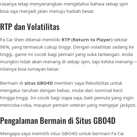
rasanya tetap menyenangkan mengetahui bahwa setiap spin
bisa saja menjadi jalan menuju hadiah besar.
RTP dan Volatilitas
Fa Cai Shen dikenal memiliki
RTP (Return to Player)
sekitar
96%, yang termasuk cukup tinggi. Dengan volatilitas sedang ke
tinggi, game ini cocok bagi pemain yang suka tantangan. Anda
mungkin tidak akan menang di setiap spin, tapi ketika menang—
nilainya bisa lumayan besar.
Bermain di
situs GBO4D
memberi saya fleksibilitas untuk
mengatur taruhan dengan bebas, mulai dari nominal kecil
hingga tinggi. Ini cocok bagi siapa saja, baik pemula yang ingin
mencoba-coba, maupun pemain veteran yang mengejar jackpot.
Pengalaman Bermain di Situs GBO4D
Mengapa saya memilih situs GBO4D untuk bermain Fa Cai