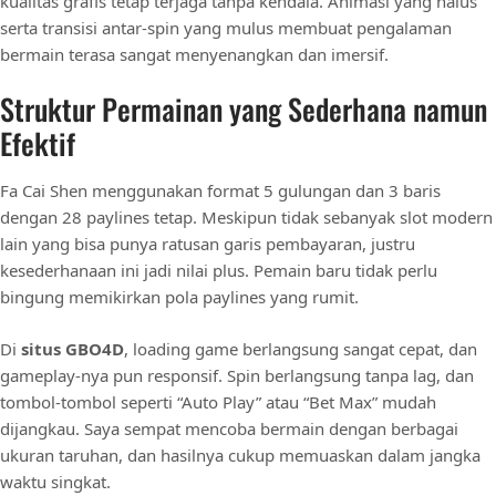
kualitas grafis tetap terjaga tanpa kendala. Animasi yang halus
serta transisi antar-spin yang mulus membuat pengalaman
bermain terasa sangat menyenangkan dan imersif.
Struktur Permainan yang Sederhana namun
Efektif
Fa Cai Shen menggunakan format 5 gulungan dan 3 baris
dengan 28 paylines tetap. Meskipun tidak sebanyak slot modern
lain yang bisa punya ratusan garis pembayaran, justru
kesederhanaan ini jadi nilai plus. Pemain baru tidak perlu
bingung memikirkan pola paylines yang rumit.
Di
situs GBO4D
, loading game berlangsung sangat cepat, dan
gameplay-nya pun responsif. Spin berlangsung tanpa lag, dan
tombol-tombol seperti “Auto Play” atau “Bet Max” mudah
dijangkau. Saya sempat mencoba bermain dengan berbagai
ukuran taruhan, dan hasilnya cukup memuaskan dalam jangka
waktu singkat.