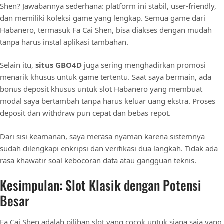
Shen? Jawabannya sederhana: platform ini stabil, user-friendly,
dan memiliki koleksi game yang lengkap. Semua game dari
Habanero, termasuk Fa Cai Shen, bisa diakses dengan mudah
tanpa harus instal aplikasi tambahan.
Selain itu,
situs GBO4D
juga sering menghadirkan promosi
menarik khusus untuk game tertentu. Saat saya bermain, ada
bonus deposit khusus untuk slot Habanero yang membuat
modal saya bertambah tanpa harus keluar uang ekstra. Proses
deposit dan withdraw pun cepat dan bebas repot.
Dari sisi keamanan, saya merasa nyaman karena sistemnya
sudah dilengkapi enkripsi dan verifikasi dua langkah. Tidak ada
rasa khawatir soal kebocoran data atau gangguan teknis.
Kesimpulan: Slot Klasik dengan Potensi
Besar
Fa Cai Shen adalah pilihan slot yang cocok untuk siapa saja yang