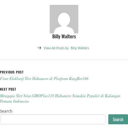
Billy Walters
View All Posts by
Billy Walters
Post navigation
PREVIOUS POST
Fitur Eksklusif Slot Habanero di Platform KingBet188
NEXT POST
Mengapa Slot Situs GBOPlay138 Habanero Semakin Populer di Kalangan
Pemain Indonesia
Search
Search