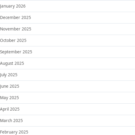
January 2026
December 2025
November 2025
October 2025
September 2025
August 2025
July 2025
June 2025
May 2025
April 2025
March 2025
February 2025