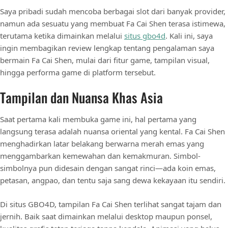
Saya pribadi sudah mencoba berbagai slot dari banyak provider,
namun ada sesuatu yang membuat Fa Cai Shen terasa istimewa,
terutama ketika dimainkan melalui
situs gbo4d
. Kali ini, saya
ingin membagikan review lengkap tentang pengalaman saya
bermain Fa Cai Shen, mulai dari fitur game, tampilan visual,
hingga performa game di platform tersebut.
Tampilan dan Nuansa Khas Asia
Saat pertama kali membuka game ini, hal pertama yang
langsung terasa adalah nuansa oriental yang kental. Fa Cai Shen
menghadirkan latar belakang berwarna merah emas yang
menggambarkan kemewahan dan kemakmuran. Simbol-
simbolnya pun didesain dengan sangat rinci—ada koin emas,
petasan, angpao, dan tentu saja sang dewa kekayaan itu sendiri.
Di situs GBO4D, tampilan Fa Cai Shen terlihat sangat tajam dan
jernih. Baik saat dimainkan melalui desktop maupun ponsel,