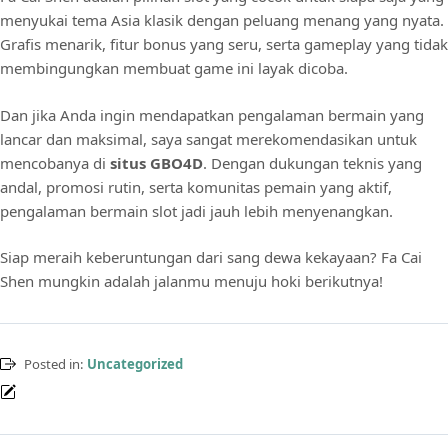
menyukai tema Asia klasik dengan peluang menang yang nyata.
Grafis menarik, fitur bonus yang seru, serta gameplay yang tidak
membingungkan membuat game ini layak dicoba.
Dan jika Anda ingin mendapatkan pengalaman bermain yang
lancar dan maksimal, saya sangat merekomendasikan untuk
mencobanya di
situs GBO4D
. Dengan dukungan teknis yang
andal, promosi rutin, serta komunitas pemain yang aktif,
pengalaman bermain slot jadi jauh lebih menyenangkan.
Siap meraih keberuntungan dari sang dewa kekayaan? Fa Cai
Shen mungkin adalah jalanmu menuju hoki berikutnya!
Posted in:
Uncategorized