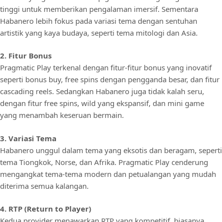
tinggi untuk memberikan pengalaman imersif. Sementara
Habanero lebih fokus pada variasi tema dengan sentuhan
artistik yang kaya budaya, seperti tema mitologi dan Asia.
2. Fitur Bonus
Pragmatic Play terkenal dengan fitur-fitur bonus yang inovatif
seperti bonus buy, free spins dengan pengganda besar, dan fitur
cascading reels. Sedangkan Habanero juga tidak kalah seru,
dengan fitur free spins, wild yang ekspansif, dan mini game
yang menambah keseruan bermain.
3. Variasi Tema
Habanero unggul dalam tema yang eksotis dan beragam, seperti
tema Tiongkok, Norse, dan Afrika. Pragmatic Play cenderung
mengangkat tema-tema modern dan petualangan yang mudah
diterima semua kalangan.
4. RTP (Return to Player)
Kedua provider menawarkan RTP yang kompetitif, biasanya