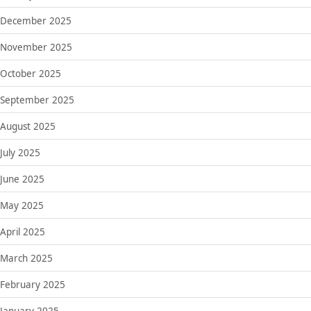
December 2025
November 2025
October 2025
September 2025
August 2025
July 2025
June 2025
May 2025
April 2025
March 2025
February 2025
January 2025