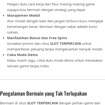
Pelajari dulu cara kerja dan fitur masing-masing game
supaya bisa bermain dengan strategi yang tepat.
Manajemen Modal
Atur modal dengan baik dan jangan terburu-buru mengejar
kemenangan besar. Bermain dengan sabar adalah kunci
sukses.
Manfaatkan Bonus dan Free Spins
Gunakan promo dari situs
SLOT TERPERCAYA
untuk
memperbesar peluang tanpa mengeluarkan banyak modal.
Coba Mode Demo
Kalau masih ragu, coba dulu mode demo untuk merasakan
sensasi game tanpa risiko.
Pengalaman Bermain yang Tak Terlupakan
Bermain di situs
SLOT TERPERCAYA
dengan pilihan game dari