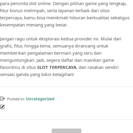
para pencinta slot online. Dengan pilihan game yang lengkap,
fitur bonus melimpah, serta layanan terbaik dari situs
terpercaya, kamu bisa menikmati hiburan berkualitas sekaligus
kesempatan menang yang besar.
Jangan ragu untuk eksplorasi kedua provider ini. Mulai dari
grafis, fitur, hingga tema, semuanya dirancang untuk
memberikan pengalaman bermain yang seru dan
menguntungkan. Jadi, segera daftar dan mainkan game
favoritmu di situs
SLOT TERPERCAYA
, dan rasakan sendiri
sensasi ganda yang bikin ketagihan!
Posted in:
Uncategorized