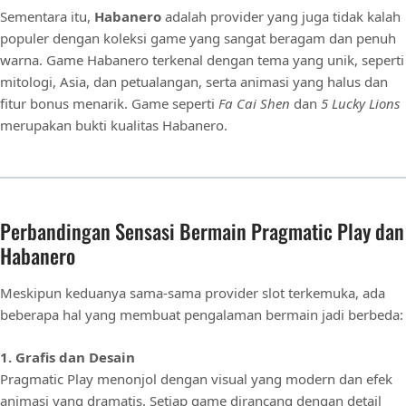
Sementara itu,
Habanero
adalah provider yang juga tidak kalah
populer dengan koleksi game yang sangat beragam dan penuh
warna. Game Habanero terkenal dengan tema yang unik, seperti
mitologi, Asia, dan petualangan, serta animasi yang halus dan
fitur bonus menarik. Game seperti
Fa Cai Shen
dan
5 Lucky Lions
merupakan bukti kualitas Habanero.
Perbandingan Sensasi Bermain Pragmatic Play dan
Habanero
Meskipun keduanya sama-sama provider slot terkemuka, ada
beberapa hal yang membuat pengalaman bermain jadi berbeda:
1. Grafis dan Desain
Pragmatic Play menonjol dengan visual yang modern dan efek
animasi yang dramatis. Setiap game dirancang dengan detail