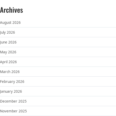
Archives
August 2026
July 2026
June 2026
May 2026
April 2026
March 2026
February 2026
January 2026
December 2025
November 2025