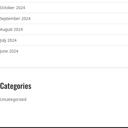
October 2024
September 2024
August 2024
July 2024
June 2024
Categories
Uncategorized